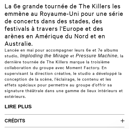
La 6e grande tournée de The Killers les
emmène au Royaume-Uni pour une série
de concerts dans des stades, des
festivals à travers l'Europe et des
arènes en Amérique du Nord et en
Australie.
Lancée en mai pour accompagner leurs 6e et 7e albums
studio,
et
, la
Imploding the Mirage
Pressure Machine
dernière tournée de The Killers marque la troisième
collaboration du groupe avec Moment Factory. En
supervisant la direction créative, le studio a développé la
conception de la scène, l’éclairage, le contenu et les
effets spéciaux pour permettre au groupe d’offrir sa
signature théâtrale dans une gamme de lieux intérieurs et
extérieurs.
Le groupe monte sur scène devant la pochette de
LIRE PLUS
l’album
sur un écran de fond
Imploding the Mirage
géant. Deux grands piliers de vidéo et d’éclairage
CRÉDITS
encadrent la scène, tout en faisant office de colonnes de
soutien. Ces gradins multimédias en haut et en bas de la