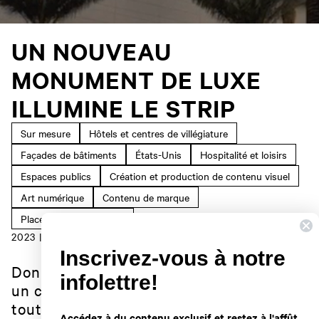
UN NOUVEAU
MONUMENT DE LUXE
ILLUMINE LE STRIP
Sur mesure
Hôtels et centres de villégiature
Façades de bâtiments
États-Unis
Hospitalité et loisirs
Espaces publics
Création et production de contenu visuel
Art numérique
Contenu de marque
Placemaking numérique
2023 | LAS VEGAS
Inscrivez-vous à notre
Donner vie au Strip de Las Vegas avec
infolettre!
un contenu multimédia captivant pour le
tout nouveau Fontainebleau Las Vegas.
Accédez à du contenu exclusif et restez à l'affût