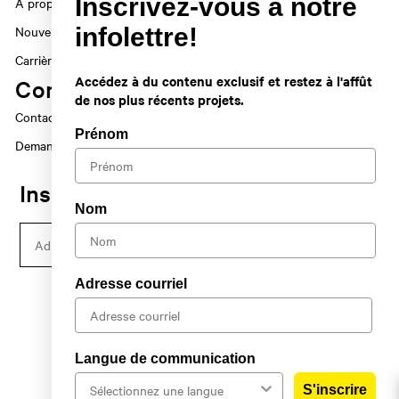
Inscrivez-vous à notre
À propos
infolettre!
Nouvelles
Carrières
Accédez à du contenu exclusif et restez à l'affût
Contact
de nos plus récents projets.
Contactez-nous
Prénom
Demande médias
Inscrivez-vous à notre infolettre!
Nom
Email
S'inscrire
Adresse courriel
Copyright © 2026,
Moment Factory
Tous droits réservés
Langue de communication
Conditions d'utilisation
Politique de confidentialité
S'inscrire